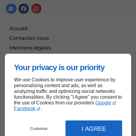
Accueil
Contactez-nous
Mentions légales
Plan du site
Your privacy is our priority
We use Cookies to improve user experience by
Haut de page
personalising content and ads, as well as
analyzing traffic and optimizing social networks
functionalities. By clicking "I Agree" you consent to
the use of Cookies from our providers
Google
Facebook
.
I AGREE
Customize