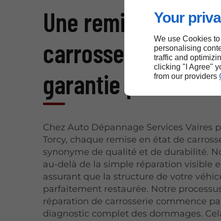
Une remise en état
Your priva
We use Cookies to
carrosserie précise
personalising conte
traffic and optimizi
clicking "I Agree" 
garantie près de T
from our providers
Chez Auto Dépannage Services Vaires p
Torcy, chaque remise en état de carrosse
synonyme de qualité et de durabilité. N
au-delà de la simple réparation visible 
assurant que la structure de votre véhic
parfaitement restaurée. Notre processu
réparation de carrosserie commence pa
diagnostic complet des dommages. Cel