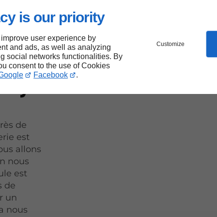
 de
cy is our priority
 improve user experience by
 et
Customize
nt and ads, as well as analyzing
ng social networks functionalities. By
you consent to the use of Cookies
orcy
Google
Facebook
.
rès de
rie est
ous allons
en nous
ule est
s de
r un
a nous