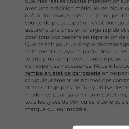
qualifiés réalise chaque intervention sur
avec une précision méticuleuse. Nous
qu’un dommage, même mineur, peut ê
source de préoccupation, c'est pourquo
assurons une prise en charge rapide et 
pour tous vos besoins en réparation de c
Que ce soit pour un simple débosselage,
traitement de rayures profondes ou des
tôlerie plus complexes, nous disposons d
de l'expertise nécessaires. Nous effect
remise en état de carrosserie
en respec
scrupuleusement les normes des constr
Notre garage près de Torcy utilise des 
modernes pour garantir un résultat imp
tous les types de véhicules, quelle que s
marque ou leur modèle.