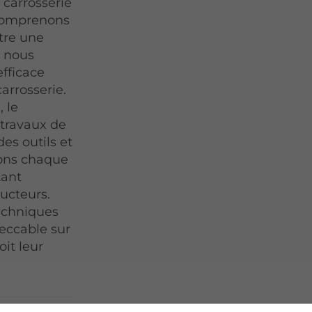
 carrosserie
 comprenons
tre une
i nous
efficace
arrosserie.
 le
 travaux de
es outils et
uons chaque
tant
ucteurs.
techniques
eccable sur
oit leur