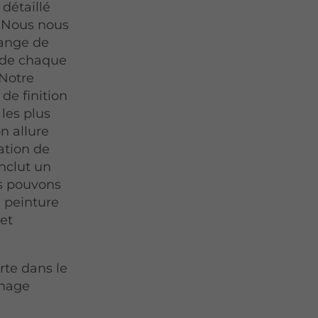
 détaillé
. Nous nous
hange de
é de chaque
 Notre
de finition
les plus
n allure
tation de
inclut un
us pouvons
e peinture
 et
rte dans le
nnage
s