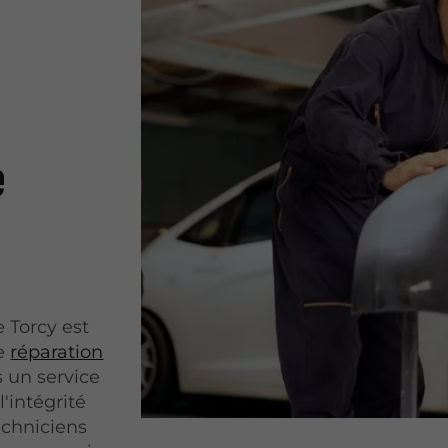
e
 Torcy est
te
réparation
s un service
l'intégrité
echniciens