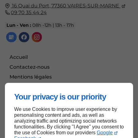
16 Quai du Port,
77360
VAIRES-SUR-MARNE
09 70 35 44 24
Lun - Ven :
08h -12h | 13h - 17h
Accueil
Contactez-nous
Mentions légales
Plan du site
Your privacy is our priority
We use Cookies to improve user experience by
Haut de page
personalising content and ads, as well as
analyzing traffic and optimizing social networks
functionalities. By clicking "I Agree" you consent to
the use of Cookies from our providers
Google